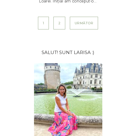
Loarei. Inițial am conceput-o...
Paginație
1
2
URMĂTOR
articole
Bara
SALUT! SUNT LARISA :)
principală