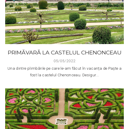
PRIMĂVARĂ LA CASTELUL CHENONCEAU
05/05/2022
Una dintre plimbările pe care le-am făcut în vacanța de Paște a
fost la castelul Chenonceau. Desigur...