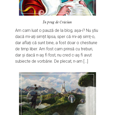
În prag de Crăciun
Am cam luat o pauză de la blog, așa-i? Nu știu
dacă mi-ați simțit lipsa, sper că mi-ați simț-o,
dar aflați că sunt bine, a fost doar o chestiune
de timp liber. Am fost cam prinsă cu treburi,
dar și dacă n-aș fi fost, nu cred c-aș fi avut
subiecte de vorbărie. De plecat, n-am […]