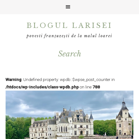
Skip
Skip
Skip
BLOGUL LARISEI
to
to
to
primary
main
primary
povesti franțuzești de la malul loarei
navigation
content
sidebar
Search
Warning
: Undefined property: wpdb::$wpse_post_counter in
/htdocs/wp-includes/class-wpdb.php
on line
788