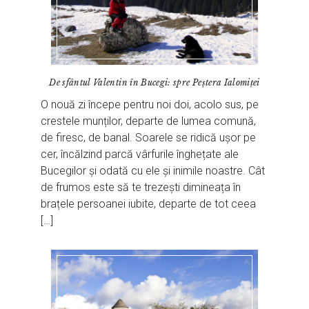
De sfântul Valentin în Bucegi: spre Peștera Ialomiței
O nouă zi începe pentru noi doi, acolo sus, pe
crestele munților, departe de lumea comună,
de firesc, de banal. Soarele se ridică ușor pe
cer, încălzind parcă vârfurile înghețate ale
Bucegilor și odată cu ele și inimile noastre. Cât
de frumos este să te trezești dimineața în
brațele persoanei iubite, departe de tot ceea
[…]