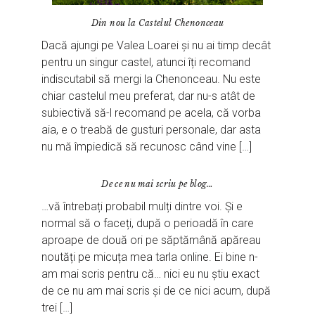
Din nou la Castelul Chenonceau
Dacă ajungi pe Valea Loarei și nu ai timp decât
pentru un singur castel, atunci îți recomand
indiscutabil să mergi la Chenonceau. Nu este
chiar castelul meu preferat, dar nu-s atât de
subiectivă să-l recomand pe acela, că vorba
aia, e o treabă de gusturi personale, dar asta
nu mă împiedică să recunosc când vine […]
De ce nu mai scriu pe blog…
…vă întrebați probabil mulți dintre voi. Și e
normal să o faceți, după o perioadă în care
aproape de două ori pe săptămână apăreau
noutăți pe micuța mea tarla online. Ei bine n-
am mai scris pentru că… nici eu nu știu exact
de ce nu am mai scris și de ce nici acum, după
trei […]